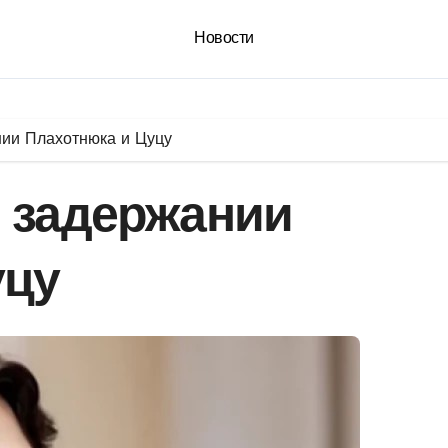
Новости
нии Плахотнюка и Цуцу
 задержании
уцу