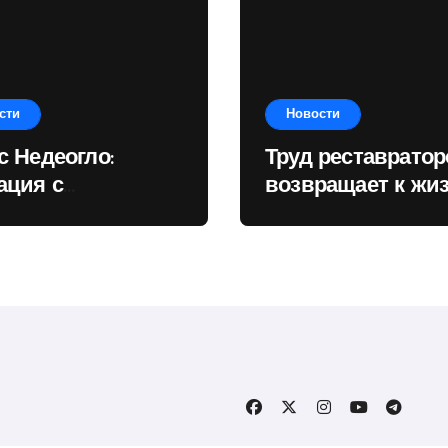
сти
Новости
с Недеогло:
Труд реставратор
ация с
возвращает к жи
убликанским
предметы культу
ионом
наследия
зывает, чему
дарство отдаёт
ритет