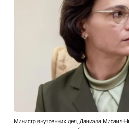
Министр внутренних дел, Даниэла Мисаил-Никитина, заявила Teleradio-Moldova о том, что