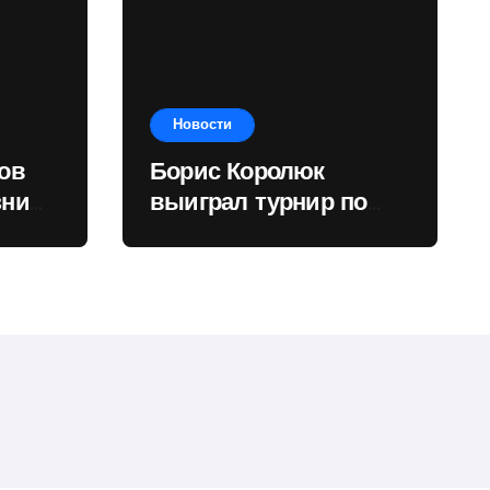
Новости
ов
Борис Королюк
зни
выиграл турнир по
рного
настольному теннису
в Шишканах