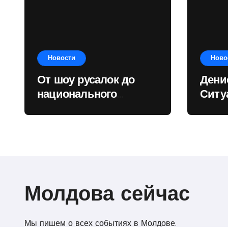
Новости
Ново
От шоу русалок до
Дени
национального
Ситу
рекорда: достижение
Респ
Екатерины Доминик
стад
пока
госу
прио
Молдова сейчас
Мы пишем о всех событиях в Молдове.