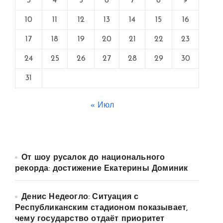
3
4
5
6
7
8
9
10
11
12
13
14
15
16
17
18
19
20
21
22
23
24
25
26
27
28
29
30
31
« Июл
От шоу русалок до национального
рекорда: достижение Екатерины Доминик
Денис Недеогло: Ситуация с
Республиканским стадионом показывает,
чему государство отдаёт приоритет