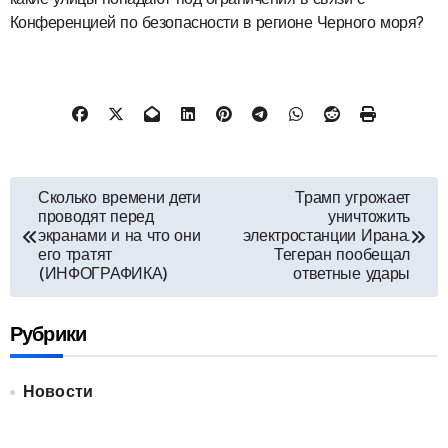
какие улицы попадают под ограничения в связи с
Конференцией по безопасности в регионе Черного моря?
Навигация
Сколько времени дети
Трамп угрожает
проводят перед
уничтожить
по
экранами и на что они
электростанции Ирана.
его тратят
Тегеран пообещал
записям
(ИНФОГРАФИКА)
ответные удары
Рубрики
Новости