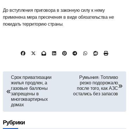
До вступления приговора в законную силу к нему
применена мера пресечения в виде обязательства не
покидать территорию страны.
Навигация
Срок приватизации
Румыния: Топливо
жилья продлен, а
резко подорожало
по
газовые баллоны
после того, как АЗС
запрещены в
остались без запасов
записям
многоквартирных
домах
Рубрики