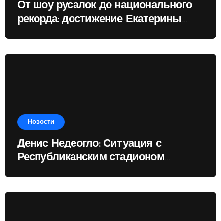
От шоу русалок до национального
рекорда: достижение Екатерины
Доминик
Новости
Денис Недеогло: Ситуация с
Республиканским стадионом
показывает, чему государство
отдаёт приоритет