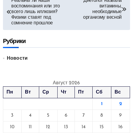
Реальны ли наши
Диетолог назвала
воспоминания или это
витамины,
по
всего лишь иллюзия?
необходимые
Физики ставят под
организму весной
записям
сомнение прошлое
Рубрики
Новости
Август 2026
Пн
Вт
Ср
Чт
Пт
Сб
Вс
1
2
3
4
5
6
7
8
9
10
11
12
13
14
15
16