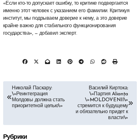
«Если кто-то допускает ошибку, то критике подвергается
именно этот человек с указанием его фамилии. Критикуя
институт, мы подрываем доверие к нему, а это доверие
крайне важно для стабильного функционирования
государства», — добавил эксперт.
Навигация
Николай Паскару:
Василий Киртока:
\»Реинтеграция
\»Партия Alianța
по
Молдовы должна стать
\»MOLDOVENII\»
приоритетной целью\»
стремится к будущему
записям
и обязательно придет к
власти\»
Рубрики