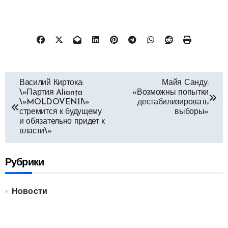
Навигация
Василий Киртока:
Майя Санду:
\»Партия Alianța
«Возможны попытки
по
\»MOLDOVENII\»
дестабилизировать
стремится к будущему
выборы»
записям
и обязательно придет к
власти\»
Рубрики
Новости