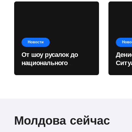
Новости
Ново
От шоу русалок до
Дени
национального
Ситу
рекорда: достижение
Респ
Екатерины Доминик
стад
пока
госу
прио
Молдова сейчас