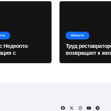
сти
Новости
с Недеогло:
Труд реставратор
ация с
возвращает к жи
убликанским
предметы культу
ионом
наследия
зывает, чему
дарство отдаёт
ритет