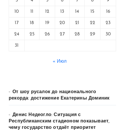
3
4
5
6
7
8
9
10
11
12
13
14
15
16
17
18
19
20
21
22
23
24
25
26
27
28
29
30
31
« Июл
От шоу русалок до национального
рекорда: достижение Екатерины Доминик
Денис Недеогло: Ситуация с
Республиканским стадионом показывает,
чему государство отдаёт приоритет