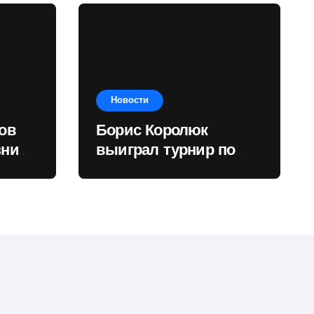
Новости
ов
Борис Королюк
зни
выиграл турнир по
рного
настольному теннису
в Шишканах