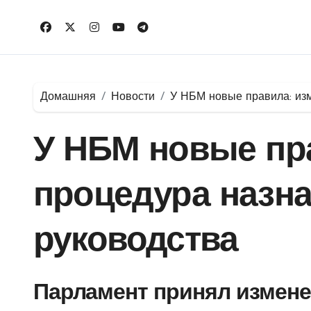
Перейти
к
содержимому
Домашняя
Новости
У НБМ новые правила: из
У НБМ новые пр
процедура назн
руководства
Парламент принял измене