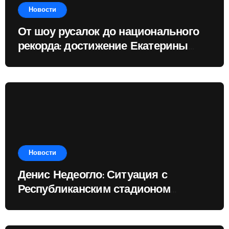
Новости
От шоу русалок до национального
рекорда: достижение Екатерины
Доминик
Новости
Денис Недеогло: Ситуация с
Республиканским стадионом
показывает, чему государство
отдаёт приоритет