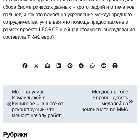
Республики Молдова получила 14 новейших устройств для
сбора биометрических данных — фотографий и отпечатков
пальцев, и как это влияет на укрепление международного
сотрудничества, учитывая, что помощь предоставлена в
рамках проекта I-FORCE и общая стоимость оборудования
составила 71 842 евро?
Навигация
Мост на улице
Молдова в топе
Измаильской в
Европы: девять
по
Кишиневе — в шаге от
медалей на
реконструкции: что
чемпионате по ММА
записям
мешает началу работ
Рубрики