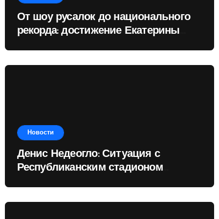
От шоу русалок до национального
рекорда: достижение Екатерины
Доминик
Новости
Денис Недеогло: Ситуация с
Республиканским стадионом
показывает, чему государство
отдаёт приоритет