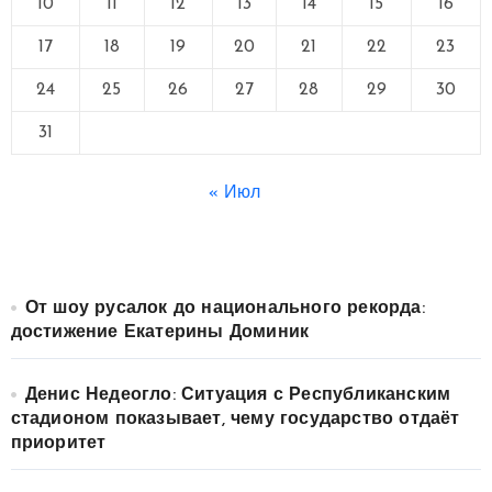
10
11
12
13
14
15
16
17
18
19
20
21
22
23
24
25
26
27
28
29
30
31
« Июл
От шоу русалок до национального рекорда:
достижение Екатерины Доминик
Денис Недеогло: Ситуация с Республиканским
стадионом показывает, чему государство отдаёт
приоритет