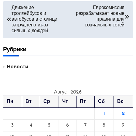
Навигация
Движение
Еврокомиссия
троллейбусов и
разрабатывает новые
по
автобусов в столице
правила для
затруднено из-за
социальных сетей
записям
сильных дождей
Рубрики
Новости
Август 2026
Пн
Вт
Ср
Чт
Пт
Сб
Вс
1
2
3
4
5
6
7
8
9