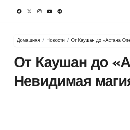
Перейти
к
содержимому
Домашняя
Новости
От Каушан до «Астана Оп
От Каушан до «А
Невидимая магия