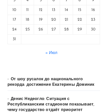
3
4
5
6
7
8
9
10
11
12
13
14
15
16
17
18
19
20
21
22
23
24
25
26
27
28
29
30
31
« Июл
От шоу русалок до национального
рекорда: достижение Екатерины Доминик
Денис Недеогло: Ситуация с
Республиканским стадионом показывает,
чему государство отдаёт приоритет