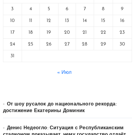
3
4
5
6
7
8
9
10
11
12
13
14
15
16
17
18
19
20
21
22
23
24
25
26
27
28
29
30
31
« Июл
От шоу русалок до национального рекорда:
достижение Екатерины Доминик
Денис Недеогло: Ситуация с Республиканским
стадионом показывает, чему государство отдаёт