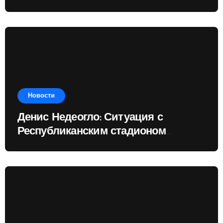
Доминик
Новости
Денис Недеогло: Ситуация с
Республиканским стадионом
показывает, чему государство
отдаёт приоритет