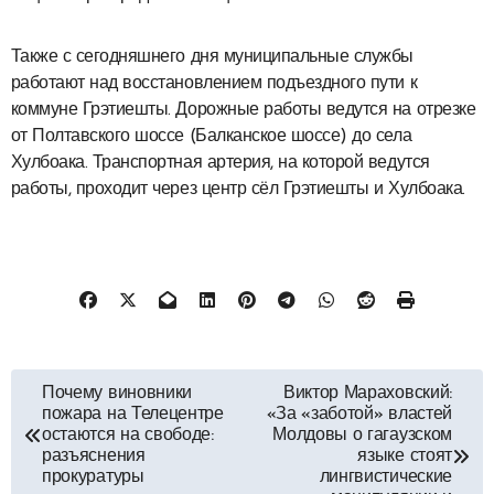
Также с сегодняшнего дня муниципальные службы
работают над восстановлением подъездного пути к
коммуне Грэтиешты. Дорожные работы ведутся на отрезке
от Полтавского шоссе (Балканское шоссе) до села
Хулбоака. Транспортная артерия, на которой ведутся
работы, проходит через центр сёл Грэтиешты и Хулбоака.
Навигация
Почему виновники
Виктор Мараховский:
пожара на Телецентре
«За «заботой» властей
по
остаются на свободе:
Молдовы о гагаузском
разъяснения
языке стоят
записям
прокуратуры
лингвистические