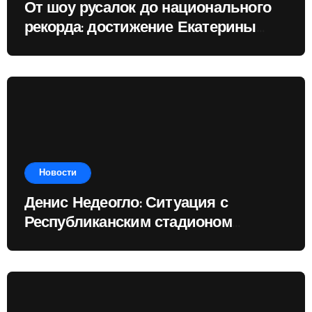
От шоу русалок до национального
рекорда: достижение Екатерины
Доминик
Новости
Денис Недеогло: Ситуация с
Республиканским стадионом
показывает, чему государство
отдаёт приоритет