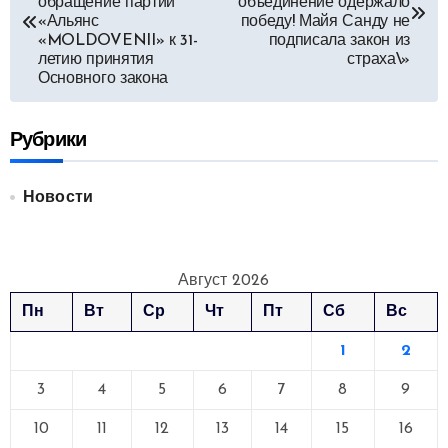
обращение партии
объединение одержало
«Альянс
победу! Майя Санду не
записям
«MOLDOVENII» к 31-
подписала закон из
летию принятия
страха\»
Основного закона
Рубрики
Новости
Август 2026
Пн
Вт
Ср
Чт
Пт
Сб
Вс
1
2
3
4
5
6
7
8
9
10
11
12
13
14
15
16