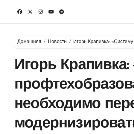
Перейти
к
содержимому
Домашняя
Новости
Игорь Крапивка: «Систем
Игорь Крапивка:
профтехобразов
необходимо пер
модернизироват