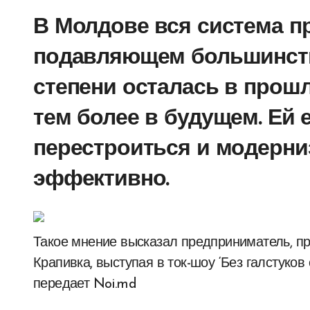
В Молдове вся система п
подавляющем большинств
степени осталась в прош
тем более в будущем. Ей 
перестроиться и модерни
эффективно.
Такое мнение высказал предприниматель, президент клуба деловых людей Timpul Игорь
Крапивка, выступая в ток-шоу ‘Без галстуко
передает Noi.md