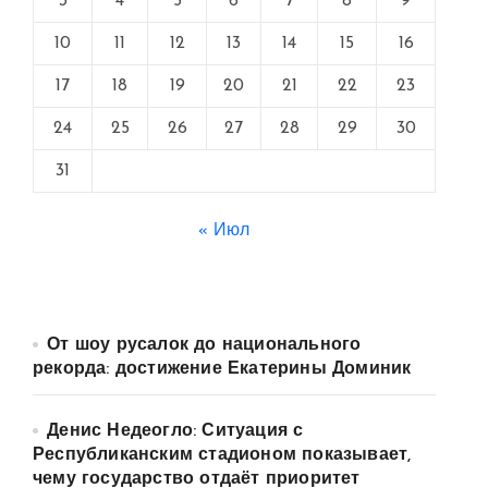
3
4
5
6
7
8
9
10
11
12
13
14
15
16
17
18
19
20
21
22
23
24
25
26
27
28
29
30
31
« Июл
От шоу русалок до национального
рекорда: достижение Екатерины Доминик
Денис Недеогло: Ситуация с
Республиканским стадионом показывает,
чему государство отдаёт приоритет