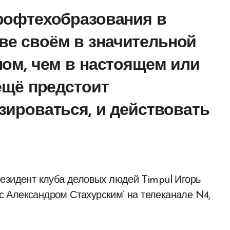
рофтехобразования в
е своём в значительной
лом, чем в настоящем или
ещё предстоит
зироваться, и действовать
в с Александром Стахурским’ на телеканале N4,