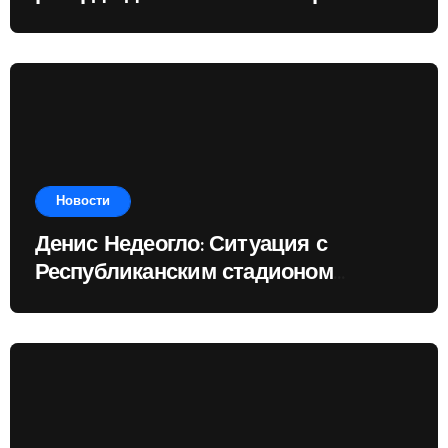
Доминик
Новости
Денис Недеогло: Ситуация с
Республиканским стадионом
показывает, чему государство
отдаёт приоритет