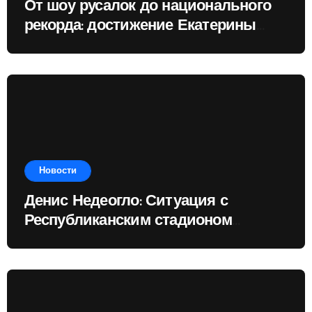
От шоу русалок до национального
рекорда: достижение Екатерины
Доминик
Новости
Денис Недеогло: Ситуация с
Республиканским стадионом
показывает, чему государство
отдаёт приоритет