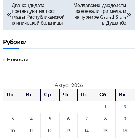
Навигация
Два кандидата
Молдавские дзюдоисты
претендуют на пост
завоевали три медали
по
главы Республиканской
на турнире Grand Slam
клинической больницы
в Душанбе
записям
Рубрики
Новости
Август 2026
Пн
Вт
Ср
Чт
Пт
Сб
Вс
1
2
3
4
5
6
7
8
9
10
11
12
13
14
15
16