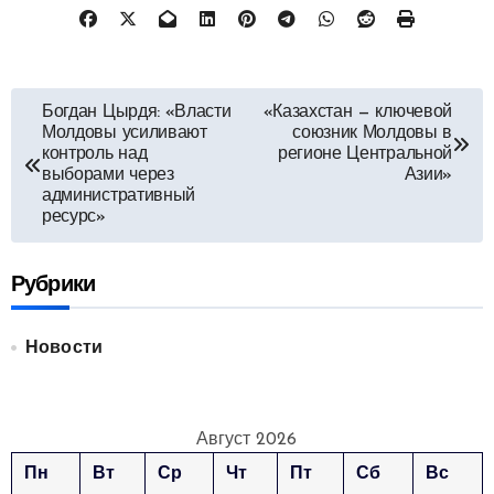
Навигация
Богдан Цырдя: «Власти
«Казахстан — ключевой
Молдовы усиливают
союзник Молдовы в
по
контроль над
регионе Центральной
выборами через
Азии»
записям
административный
ресурс»
Рубрики
Новости
Август 2026
Пн
Вт
Ср
Чт
Пт
Сб
Вс