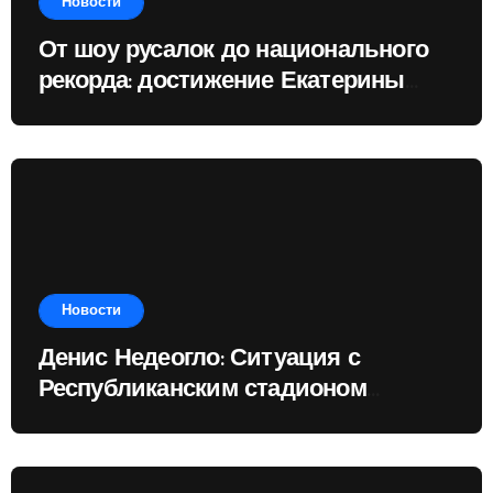
Новости
От шоу русалок до национального
рекорда: достижение Екатерины
Доминик
Новости
Денис Недеогло: Ситуация с
Республиканским стадионом
показывает, чему государство
отдаёт приоритет