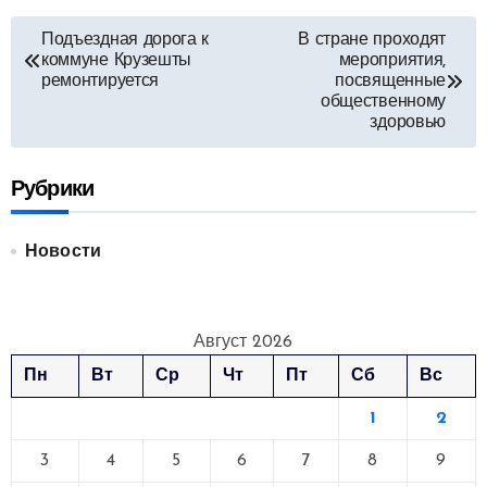
Навигация
Подъездная дорога к
В стране проходят
коммуне Крузешты
мероприятия,
по
ремонтируется
посвященные
общественному
записям
здоровью
Рубрики
Новости
Август 2026
Пн
Вт
Ср
Чт
Пт
Сб
Вс
1
2
3
4
5
6
7
8
9