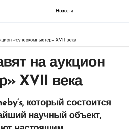
Новости
кцион «суперкомпьютер» XVII века
вят на аукцион
» XVII века
heby’s, который состоится
чайший научный объект,
ают настоящим