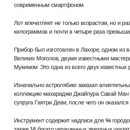
современным смартфоном.
Лот впечатляет не только возрастом, но и р
килограммов и почти в четыре раза превыша
Прибор был изготовлен в Лахоре, одном из
Великих Моголов, двумя известными маст
Мукимом. Это одна из всего двух известных 
Изначально астролябию заказал влиятельный
коллекцию махараджи Джайпура Савай Ман С
супруга Гаятри Деви, после чего он оказался
Инструмент содержит надписи для 94 городо
также 38 богато украшенных звездных указа