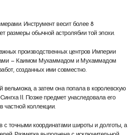
азмерами. Инструмент весит более 8
ет размеры обычной астролябии той эпохи.
 важных производственных центров Империи
ерами — Каимом Мухаммадом и Мухаммадом
работ, созданных ими совместно.
 вельможа, а затем она попала в королевскую
ингха II. Позже предмет унаследовала его
 в частной коллекции.
в с точными координатами широты и долготы, а
телей. Разметка выполнена с исключительной