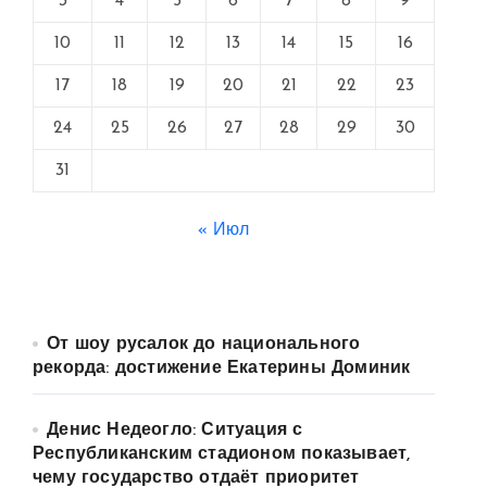
3
4
5
6
7
8
9
10
11
12
13
14
15
16
17
18
19
20
21
22
23
24
25
26
27
28
29
30
31
« Июл
От шоу русалок до национального
рекорда: достижение Екатерины Доминик
Денис Недеогло: Ситуация с
Республиканским стадионом показывает,
чему государство отдаёт приоритет