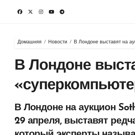
Перейти
к
содержимому
Домашняя
Новости
В Лондоне выставят на ау
В Лондоне выста
«суперкомпьютер
В Лондоне на аукцион Sot
29 апреля, выставят ред
который эксперты назыв