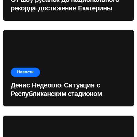
От шоу русалок до национального
рекорда: достижение Екатерины
Доминик
Новости
Денис Недеогло: Ситуация с
Республиканским стадионом
показывает, чему государство
отдаёт приоритет