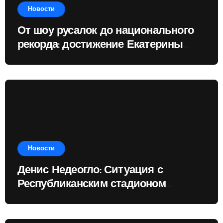
Новости
От шоу русалок до национального
рекорда: достижение Екатерины
Доминик
Новости
Денис Недеогло: Ситуация с
Республиканским стадионом
показывает, чему государство
отдаёт приоритет