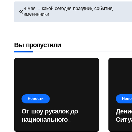
Навигация
4 мая — какой сегодня праздник, события,
именинники
по
записям
Вы пропустили
Новости
Ново
От шоу русалок до
Дени
национального
Ситу
рекорда: достижение
Респ