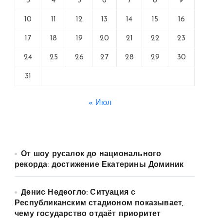
3
4
5
6
7
8
9
10
11
12
13
14
15
16
17
18
19
20
21
22
23
24
25
26
27
28
29
30
31
« Июл
От шоу русалок до национального
рекорда: достижение Екатерины Доминик
Денис Недеогло: Ситуация с
Республиканским стадионом показывает,
чему государство отдаёт приоритет