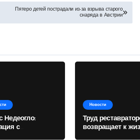
Пятеро детей пострадали из-за взрыва старого
снаряда в Австрии
сти
Новости
с Недеогло:
Труд реставратор
ация с
возвращает к жи
убликанским
предметы культу