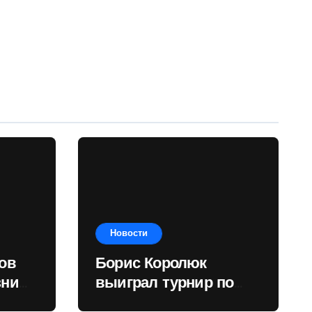
Новости
ов
Борис Королюк
зни
выиграл турнир по
рного
настольному теннису